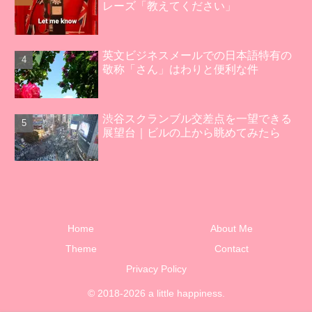
レーズ「教えてください」
英文ビジネスメールでの日本語特有の
敬称「さん」はわりと便利な件
渋谷スクランブル交差点を一望できる
展望台｜ビルの上から眺めてみたら
Home
About Me
Theme
Contact
Privacy Policy
© 2018-2026 a little happiness.