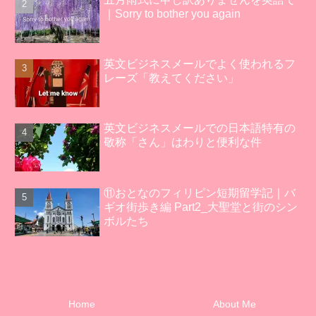
｜Sorry to bother you again
英文ビジネスメールでよく使われるフ
レーズ「教えてください」
英文ビジネスメールでの日本語特有の
敬称「さん」はわりと便利な件
⑪おとなのフィリピン短期留学記｜バ
ギオ街歩き編 Part2_大聖堂と街のシン
ボルたち
Home
About Me