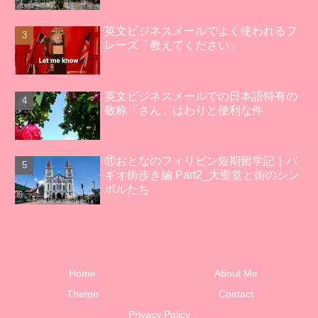
英文ビジネスメールでよく使われるフ
レーズ「教えてください」
英文ビジネスメールでの日本語特有の
敬称「さん」はわりと便利な件
⑪おとなのフィリピン短期留学記｜バ
ギオ街歩き編 Part2_大聖堂と街のシン
ボルたち
Home
About Me
Theme
Contact
Privacy Policy