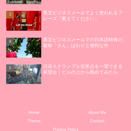
英文ビジネスメールでよく使われるフ
レーズ「教えてください」
英文ビジネスメールでの日本語特有の
敬称「さん」はわりと便利な件
渋谷スクランブル交差点を一望できる
展望台｜ビルの上から眺めてみたら
Home
About Me
Theme
Contact
Privacy Policy