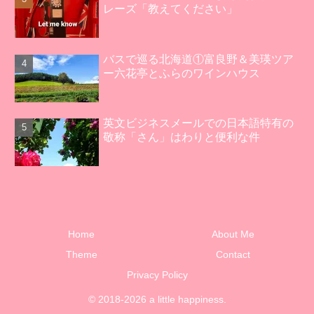
レーズ「教えてください」
バスで巡る北海道①富良野＆美瑛ツア
ー六花亭とふらのワインハウス
英文ビジネスメールでの日本語特有の
敬称「さん」はわりと便利な件
Home
About Me
Theme
Contact
Privacy Policy
© 2018-2026 a little happiness.