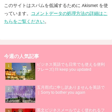
このサイトはスパムを低減するために Akismet を使
っています。
コメントデータの処理方法の詳細はこ
ちらをご覧ください
。
今週の人気記事
ビジネス英語でも日常でも使える便利
フレーズ| I'll keep you updated
五月雨式に申し訳ありませんを英語で
｜Sorry to bother you again
英文ビジネスメールでよく使われるフ