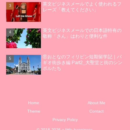
英文ビジネスメールでよく使われるフ
レーズ「教えてください」
英文ビジネスメールでの日本語特有の
敬称「さん」はわりと便利な件
⑪おとなのフィリピン短期留学記｜バ
ギオ街歩き編 Part2_大聖堂と街のシン
ボルたち
Home
About Me
Theme
Contact
Privacy Policy
© 2018-2026 a little happiness.