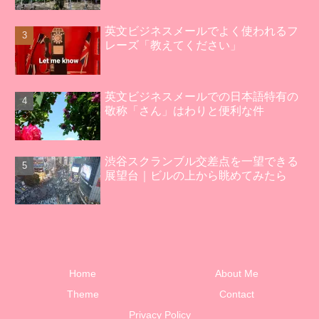
英文ビジネスメールでよく使われるフ
レーズ「教えてください」
英文ビジネスメールでの日本語特有の
敬称「さん」はわりと便利な件
渋谷スクランブル交差点を一望できる
展望台｜ビルの上から眺めてみたら
Home
About Me
Theme
Contact
Privacy Policy