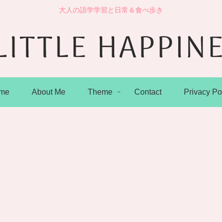
大人の語学学習と日常＆食べ歩き
me
About Me
Theme
Contact
Privacy Po