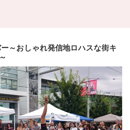
ーバー～おしゃれ発信地ロハスな街キ
～