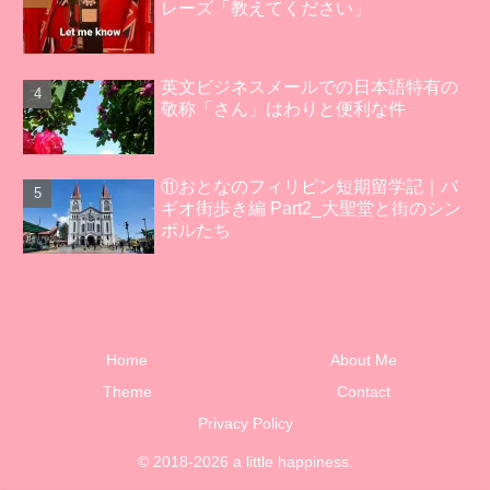
レーズ「教えてください」
英文ビジネスメールでの日本語特有の
敬称「さん」はわりと便利な件
⑪おとなのフィリピン短期留学記｜バ
ギオ街歩き編 Part2_大聖堂と街のシン
ボルたち
Home
About Me
Theme
Contact
Privacy Policy
© 2018-2026 a little happiness.