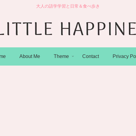
大人の語学学習と日常＆食べ歩き
me
About Me
Theme
Contact
Privacy Po