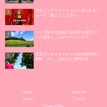
英文ビジネスメールでよく使われるフ
レーズ「教えてください」
バスで巡る北海道①富良野＆美瑛ツア
ー六花亭とふらのワインハウス
英文ビジネスメールでの日本語特有の
敬称「さん」はわりと便利な件
Home
About Me
Theme
Contact
Privacy Policy