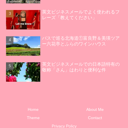
英文ビジネスメールでよく使われるフ
レーズ「教えてください」
バスで巡る北海道①富良野＆美瑛ツア
ー六花亭とふらのワインハウス
英文ビジネスメールでの日本語特有の
敬称「さん」はわりと便利な件
Home
About Me
Theme
Contact
Privacy Policy