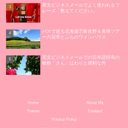
英文ビジネスメールでよく使われるフ
レーズ「教えてください」
バスで巡る北海道①富良野＆美瑛ツア
ー六花亭とふらのワインハウス
英文ビジネスメールでの日本語特有の
敬称「さん」はわりと便利な件
Home
About Me
Theme
Contact
Privacy Policy