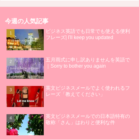
今週の人気記事
ビジネス英語でも日常でも使える便利
フレーズ| I'll keep you updated
五月雨式に申し訳ありませんを英語で
｜Sorry to bother you again
英文ビジネスメールでよく使われるフ
レーズ「教えてください」
英文ビジネスメールでの日本語特有の
敬称「さん」はわりと便利な件