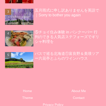
五月雨式に申し訳ありませんを英語で
｜Sorry to bother you again
⑤チョイ住み体験 in バンクーバー 行
列のできる人気店ステフォーズでギリ
シャ料理を
バスで巡る北海道①富良野＆美瑛ツア
ー六花亭とふらのワインハウス
Home
About Me
Theme
Contact
Privacy Policy