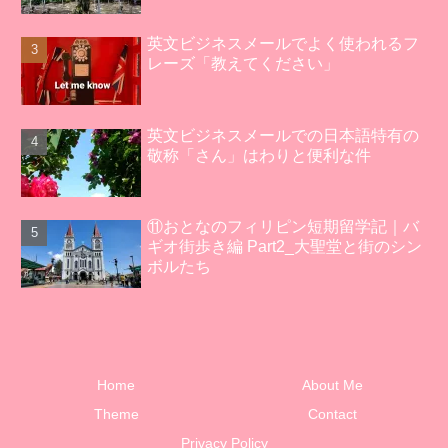
英文ビジネスメールでよく使われるフ
レーズ「教えてください」
英文ビジネスメールでの日本語特有の
敬称「さん」はわりと便利な件
⑪おとなのフィリピン短期留学記｜バ
ギオ街歩き編 Part2_大聖堂と街のシン
ボルたち
Home
About Me
Theme
Contact
Privacy Policy