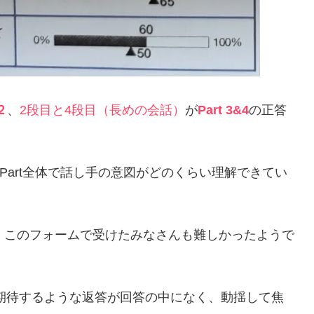
２
、
2段目と4段目（長めの会話）
が
Part 3&4
の正答
art全体で話し手の意図がどのくらい理解できてい
ら、このフォームで受けたみなさんも難しかったようで
期待するような返答が回答の中になく、動揺して焦