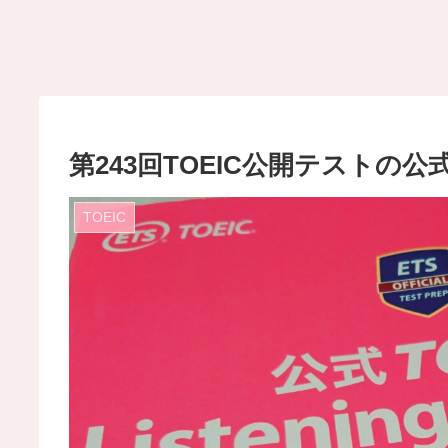
第243回TOEIC公開テストの
TOEIC