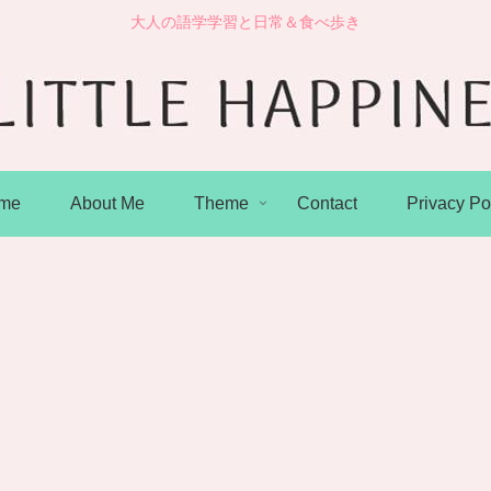
大人の語学学習と日常＆食べ歩き
me
About Me
Theme
Contact
Privacy Po